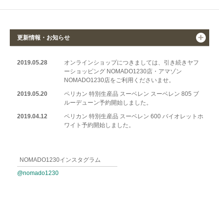
更新情報・お知らせ
2019.05.28
オンラインショップにつきましては、引き続きヤフ
ーショッピング NOMADO1230店・アマゾン
NOMADO1230店をご利用くださいませ。
2019.05.20
ペリカン 特別生産品 スーベレン スーベレン 805 ブ
ルーデューン予約開始しました。
2019.04.12
ペリカン 特別生産品 スーベレン 600 バイオレットホ
ワイト予約開始しました。
2019.03.18
ペリカン 特別生産品 M101N グレーブルー万年筆予
約開始しました。詳細はこちら
NOMADO1230インスタグラム
2019.02.22
アウロラ 限定品万年筆 88 Nettuno ネットゥーノ 万
年筆 オプティマ365 Rosso Corallo ロッソコラーロ
@nomado1230
万年筆 予約開始しました。
2019.02.04
ペリカン 特別生産品 特別生産品 スーベレーンM1005
シュトレーゼマン 万年筆 予約開始しました。
2018.09.19
コンステラ(KONSTELLA) ブリーフケース シルバー